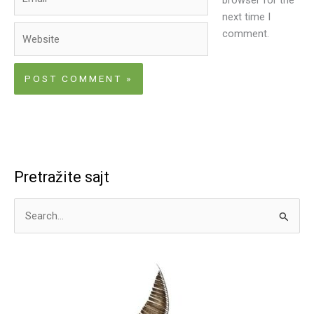
next time I
Website
comment.
Pretražite sajt
S
e
a
r
c
h