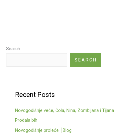
Search
SEARCH
Recent Posts
Novogodišnje veče, Čola, Nina, Zombijana i Tijana
Prodala bih
Novogodišnje proleće │Blog