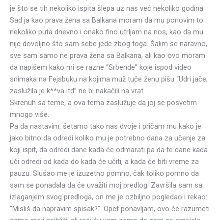
je što se tih nekoliko ispita šlepa uz nas već nekoliko godina.
Sad ja kao prava žena sa Balkana moram da mu ponovim to
nekoliko puta dnevno i onako fino utrljam na nos, kao da mu
nije dovoljno što sam sebe jede zbog toga. Šalim se naravno,
sve sam samo ne prava žena sa Balkana, ali kao ovo moram
da napišem kako mi se razne “Srbende” koje ispod video
snimaka na Fejsbuku na kojima muž tuče ženu pišu “Udri jače;
zaslužila je k**va itd” ne bi nakačili na vrat.
Skrenuh sa teme, a ova tema zaslužuje da joj se posvetim
mnogo više.
Pa da nastavim, šetamo tako nas dvoje i pričam mu kako je
jako bitno da odredi koliko mu je potrebno dana za učenje za
koji ispit, da odredi dane kada će odmarati pa da te dane kada
uči odredi od kada do kada će učiti, a kada će biti vreme za
pauzu. Slušao me je izuzetno pomno, čak toliko pomno da
sam se ponadala da će uvažiti moj predlog. Završila sam sa
izlaganjem svog predloga, on me je ozbiljno pogledao i rekao:
“Misliš da napravim spisak?”. Opet ponavljam, ovo će razumeti