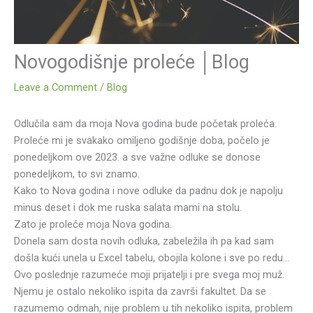
Novogodišnje proleće │Blog
Leave a Comment
/
Blog
Odlučila sam da moja Nova godina bude početak proleća.
Proleće mi je svakako omiljeno godišnje doba, počelo je
ponedeljkom ove 2023. a sve važne odluke se donose
ponedeljkom, to svi znamo.
Kako to Nova godina i nove odluke da padnu dok je napolju
minus deset i dok me ruska salata mami na stolu.
Zato je proleće moja Nova godina.
Donela sam dosta novih odluka, zabeležila ih pa kad sam
došla kući unela u Excel tabelu, obojila kolone i sve po redu…
Ovo poslednje razumeće moji prijatelji i pre svega moj muž.
Njemu je ostalo nekoliko ispita da završi fakultet. Da se
razumemo odmah, nije problem u tih nekoliko ispita, problem