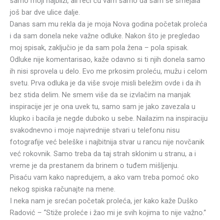
samo moji najbliži, ali reći ću vam samo da sam se smejala
još bar dve ulice dalje.
Danas sam mu rekla da je moja Nova godina početak proleća
i da sam donela neke važne odluke. Nakon što je pregledao
moj spisak, zaključio je da sam pola žena – pola spisak.
Odluke nije komentarisao, kaže odavno si ti njih donela samo
ih nisi sprovela u delo. Evo me prkosim proleću, mužu i celom
svetu. Prva odluka je da više svoje misli beležim ovde i da ih
bez stida delim. Ne smem više da se izvlačim na manjak
inspiracije jer je ona uvek tu, samo sam je jako zavezala u
klupko i bacila je negde duboko u sebe. Nailazim na inspiraciju
svakodnevno i moje najvrednije stvari u telefonu nisu
fotografije već beleške i najbitnija stvar u rancu nije novčanik
već rokovnik. Samo treba da taj strah sklonim u stranu, a i
vreme je da prestanem da brinem o tuđem mišljenju.
Pisaću vam kako napredujem, a ako vam treba pomoć oko
nekog spiska računajte na mene.
I neka nam je srećan početak proleća, jer kako kaže Duško
Radović – “Stiže proleće i žao mi je svih kojima to nije važno.”