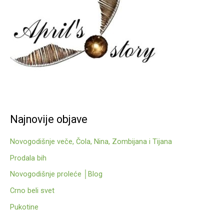
f
o
r
:
Najnovije objave
Novogodišnje veče, Čola, Nina, Zombijana i Tijana
Prodala bih
Novogodišnje proleće │Blog
Crno beli svet
Pukotine